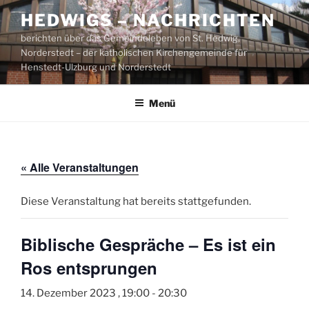
Zum
HEDWIGS – NACHRICHTEN
Inhalt
berichten über das Gemeindeleben von St. Hedwig,
springen
Norderstedt – der katholischen Kirchengemeinde für
Henstedt-Ulzburg und Norderstedt
Menü
« Alle Veranstaltungen
Diese Veranstaltung hat bereits stattgefunden.
Biblische Gespräche – Es ist ein
Ros entsprungen
14. Dezember 2023 , 19:00
-
20:30